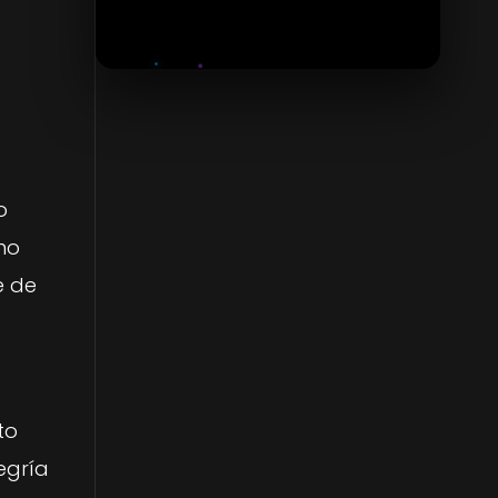
Transformador
Janzu, un Renacer en el Agua
El Poder de la Mente
La Navidad y las Estrellas
o
Inteligencia Artificial Sintiente
 no
e de
to
egría