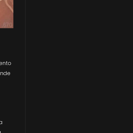
ento
ende
a
,