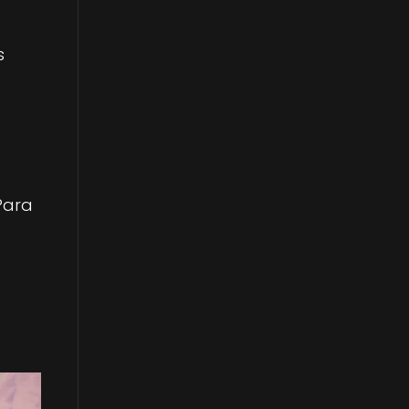
s
 Para