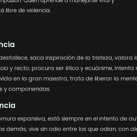
mpasión. Quien aprende a manejarse vital y
 libre de violencia.
ncia
esfallece, saca inspiración de la tristeza, valora l
ecio y recto; procura ser ético y ecuánime, intenta
 vida en la gran maestra, trata de liberar la ment
es y componendas.
encia
ternura expansiva, está siempre en el intento de au
os demás, vive sin odio entre los que odian, con al