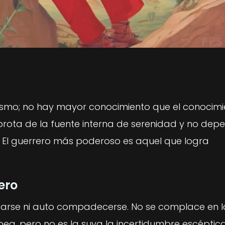
smo; no hay mayor conocimiento que el conocimi
 brota de la fuente interna de serenidad y no dep
r. El guerrero más poderoso es aquel que logra
ero
ntarse ni auto compadecerse. No se complace en l
bea, pero no es la suya la incertidumbre escéptica