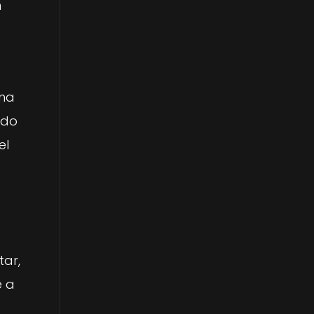
n
ama
ado
el
tar,
e a